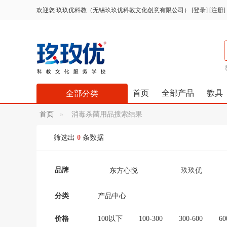
欢迎您
玖玖优科教（无锡玖玖优科教文化创意有限公司）
[
登录
] [
注册
]
首页
全部产品
教具
全部分类
首页
消毒杀菌用品搜索结果
筛选出
0
条数据
品牌
东方心悦
玖玖优
分类
产品中心
价格
100以下
100-300
300-600
60