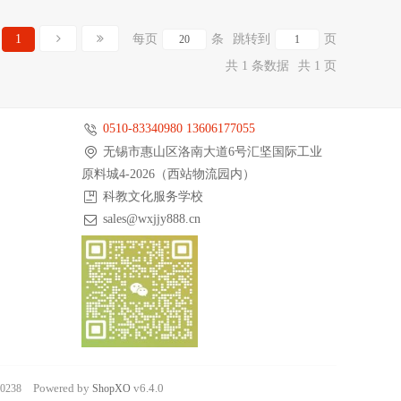
1
每页
条
跳转到
页
共 1 条数据
共 1 页
0510-83340980 13606177055
无锡市惠山区洛南大道6号汇坚国际工业
原料城4-2026（西站物流园内）
科教文化服务学校
sales@wxjjy888.cn
Powered by
v6.4.0
238
Shop
XO