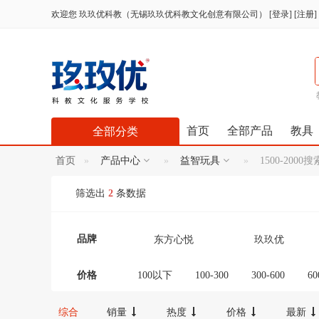
欢迎您
玖玖优科教（无锡玖玖优科教文化创意有限公司）
[
登录
] [
注册
]
首页
全部产品
教具
全部分类
首页
产品中心
益智玩具
1500-2000
筛选出
2
条数据
品牌
东方心悦
玖玖优
价格
100以下
100-300
300-600
60
12000-16000
16000-20000
2000
综合
销量
热度
价格
最新